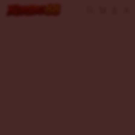
Skip
to
Cari
Troli
Login
Navigation
content